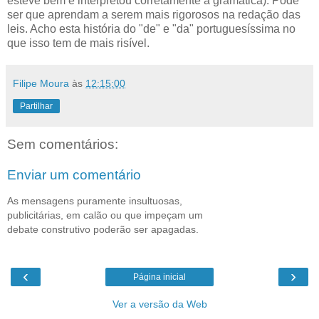
esteve bem e interpretou corretamente a gramática). Pode
ser que aprendam a serem mais rigorosos na redação das
leis. Acho esta história do "de" e "da" portuguesíssima no
que isso tem de mais risível.
Filipe Moura
às
12:15:00
Partilhar
Sem comentários:
Enviar um comentário
As mensagens puramente insultuosas,
publicitárias, em calão ou que impeçam um
debate construtivo poderão ser apagadas.
‹
›
Página inicial
Ver a versão da Web