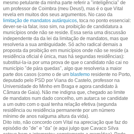
mesmo petulante da minha parte referir a "inteligência" de
um professor de Coimbra (meu Deus!), mas é o que Vital
revela em muitos dos seus argumentos. No caso da
limitação de mandatos autárquicos
, toca no ponto essencial:
dever-se-ia falar, isso sim, na proibição de candidatura a
municípios onde não se reside. Essa seria uma discussão
independente da da lei da limitação de mandatos, mas que
resolveria a sua ambiguidade. Só acho radical demais a
proposta da proibição em municípios onde não se reside (a
residência oficial é única, mas há segundas residências):
substitui-la-ia por uma prova de que o candidato não cai no
município "de pára quedas", algo que resolveria a maior
parte dos casos (como o de um
blasfemo
residente no Porto,
deputado pelo PSD por Viana do Castelo, professor na
Universidade do Minho em Braga e agora candidato à
Câmara de Gaia). Não me indigna que, chegado ao limite
de mandatos num dado concelho, um autarca se candidate
a um outro com o qual tenha relação efetiva (segunda
residência ou residência permanente por um número
mínimo de anos nalguma altura da vida).
Dito isto, não concordo com Vital na apreciação que faz do
episódio do "de" e "da" (e aqui julgo que Cavaco Silva